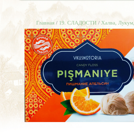
Главная
/
19. СЛАДОСТИ
/
Халва, Лукум