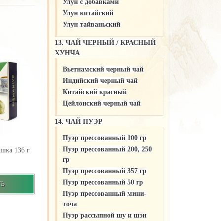
Улун c добавками
Улун китайский
Улун тайваньский
13. ЧАЙ ЧЕРНЫЙ / КРАСНЫЙ
ХУНЧА
Вьетнамский черный чай
Индийский черный чай
Китайский красный
Цейлонский черный чай
14. ЧАЙ ПУЭР
Пуэр прессованный 100 гр
Пуэр прессованный 200, 250
шка 136 г
гр
Пуэр прессованный 357 гр
Пуэр прессованный 50 гр
ТЬ
Пуэр прессованный мини-
точа
Пуэр рассыпной шу и шэн