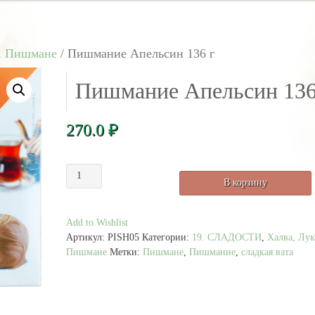
, Пишмане
/ Пишмание Апельсин 136 г
Пишмание Апельсин 136
270.0
₽
Количество
В корзину
товара
Пишмание
Апельсин
Add to Wishlist
136
Артикул:
PISH05
Категории:
19. СЛАДОСТИ
,
Халва, Лук
г
Пишмане
Метки:
Пишмане
,
Пишмание
,
сладкая вата