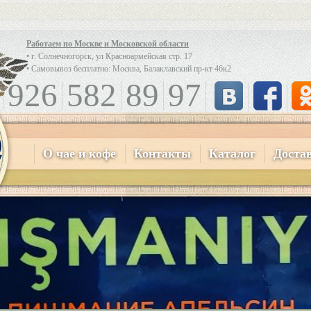
Работаем по Москве и Московской области
• г. Солнечногорск, ул Красноармейская стр. 17
• Самовывоз бесплатно: Москва, Балаклавский пр-кт 46к2
926
582
89
97
О чае и кофе
Контакты
Каталог
Доста