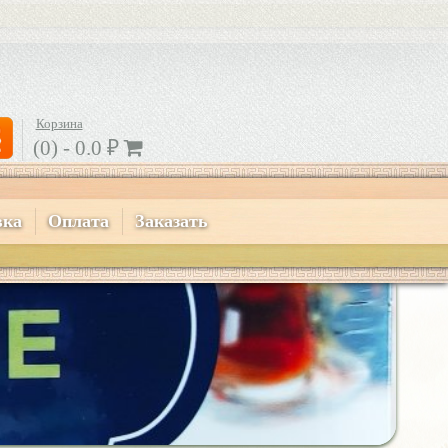
Корзина
(0) -
0.0
₽
вка
Оплата
Заказать