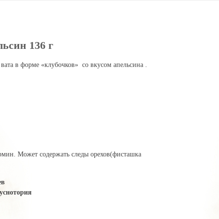
ьсин 136 г
ата в форме «клубочков» со вкусом апельсина .
рмин. Может содержать следы орехов(фисташка
ев
уснотория