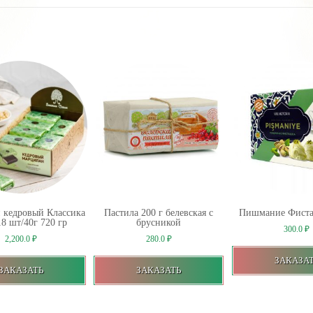
 кедровый Классика
Пастила 200 г белевская с
Пишмание Фиста
18 шт/40г 720 гр
брусникой
300.0
₽
2,200.0
₽
280.0
₽
ЗАКАЗА
ЗАКАЗАТЬ
ЗАКАЗАТЬ