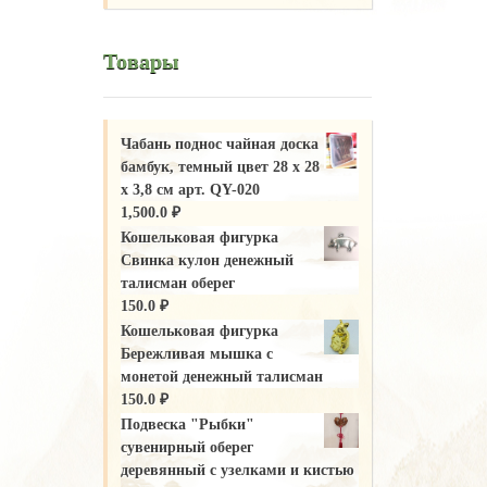
Товары
Чабань поднос чайная доска
бамбук, темный цвет 28 х 28
х 3,8 см арт. QY-020
1,500.0
₽
Кошельковая фигурка
Свинка кулон денежный
талисман оберег
150.0
₽
Кошельковая фигурка
Бережливая мышка с
монетой денежный талисман
150.0
₽
Подвеска "Рыбки"
сувенирный оберег
деревянный с узелками и кистью