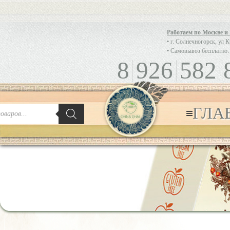
Работаем по Москве и
• г. Солнечногорск, ул 
• Самовывоз бесплатно:
8
926
582
ГЛА