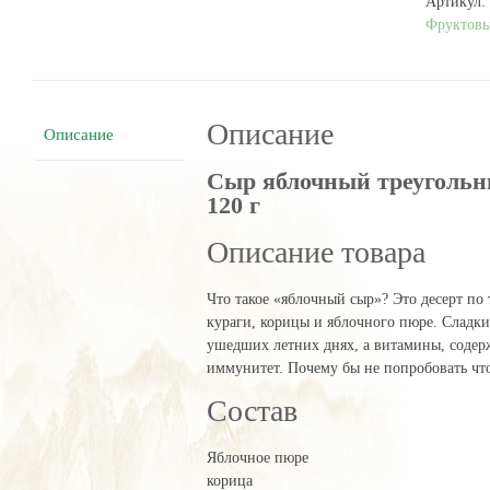
Артикул:
и
Фруктовы
курагой
120
г
Описание
Описание
Сыр яблочный треугольн
120 г
Описание товара
Что такое «яблочный сыр»? Это десерт по
кураги, корицы и яблочного пюре. Сладки
ушедших летних днях, а витамины, содер
иммунитет. Почему бы не попробовать что
Состав
Яблочное пюре
корица