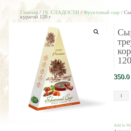
Главная
/
19. СЛАДОСТИ
/
Фруктовый сыр
/ Сы
курагой 120 г
Сы
тре
кор
120
350.
Количест
товара
Сыр
яблочный
треуголь
с
Add to Wis
корицей