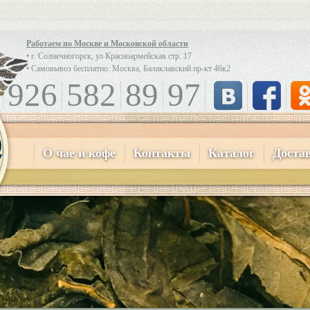
Работаем по Москве и Московской области
• г. Солнечногорск, ул Красноармейская стр. 17
• Самовывоз бесплатно: Москва, Балаклавский пр-кт 46к2
926
582
89
97
О чае и кофе
Контакты
Каталог
Доста