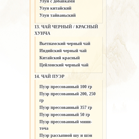
Улун c добавками
Улун китайский
Улун тайваньский
13. ЧАЙ ЧЕРНЫЙ / КРАСНЫЙ
ХУНЧА
Вьетнамский черный чай
Индийский черный чай
Китайский красный
Цейлонский черный чай
14. ЧАЙ ПУЭР
Пуэр прессованный 100 гр
Пуэр прессованный 200, 250
гр
Пуэр прессованный 357 гр
Пуэр прессованный 50 гр
Пуэр прессованный мини-
точа
Пуэр рассыпной шу и шэн