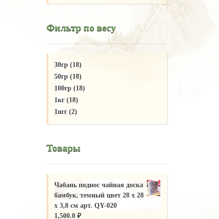
Фильтр по весу
30гр
(18)
50гр
(18)
100гр
(18)
1кг
(18)
1шт
(2)
Товары
Чабань поднос чайная доска
бамбук, темный цвет 28 х 28
х 3,8 см арт. QY-020
1,500.0
₽