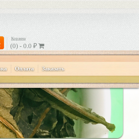
Корзина
(0) -
0.0
₽
вка
Оплата
Заказать