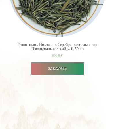
Цзюньшань Иньчжэнь Серебряные иглы с гор
Цзюньшань желтый чай 50 гр
600.0
₽
ЗАКАЗАТЬ