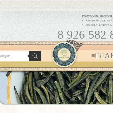
Работаем по Москве и
• г. Солнечногорск, ул 
• Самовывоз бесплатно:
8
926
582
ГЛА