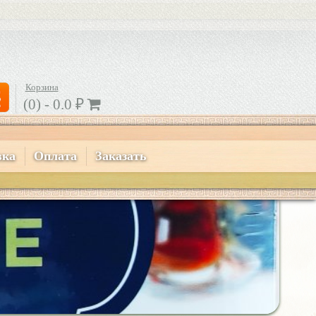
Корзина
(0) -
0.0
₽
вка
Оплата
Заказать