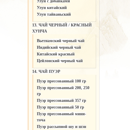
Улун c добавками
Улун китайский
Улун тайваньский
13. ЧАЙ ЧЕРНЫЙ / КРАСНЫЙ
ХУНЧА
Вьетнамский черный чай
Индийский черный чай
Китайский красный
Цейлонский черный чай
14. ЧАЙ ПУЭР
Пуэр прессованный 100 гр
Пуэр прессованный 200, 250
гр
Пуэр прессованный 357 гр
Пуэр прессованный 50 гр
Пуэр прессованный мини-
точа
Пуэр рассыпной шу и шэн