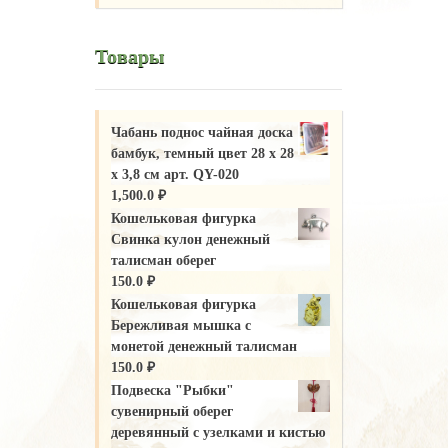
Товары
Чабань поднос чайная доска
бамбук, темный цвет 28 х 28
х 3,8 см арт. QY-020
1,500.0
₽
Кошельковая фигурка
Свинка кулон денежный
талисман оберег
150.0
₽
Кошельковая фигурка
Бережливая мышка с
монетой денежный талисман
150.0
₽
Подвеска "Рыбки"
сувенирный оберег
деревянный с узелками и кистью