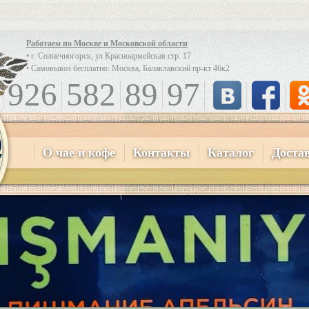
Работаем по Москве и Московской области
• г. Солнечногорск, ул Красноармейская стр. 17
• Самовывоз бесплатно: Москва, Балаклавский пр-кт 46к2
926
582
89
97
О чае и кофе
Контакты
Каталог
Доста