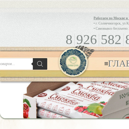
Работаем по Москве и
• г. Солнечногорск, ул 
• Самовывоз бесплатно:
8
926
582
ГЛА