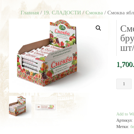
Главная
/
19. СЛАДОСТИ
/
Смоква
/ Смоква ябл
См
бру
шт/
1,700
Количест
товара
Смоква
яблочно-
брусничн
блок
Add to Wis
30
Артикул:
шт/
Метки:
б
30