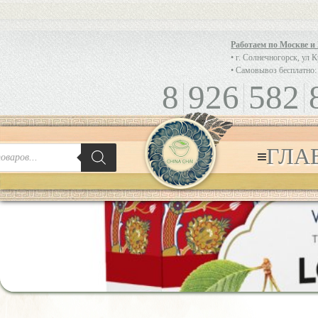
Работаем по Москве и
• г. Солнечногорск, ул 
• Самовывоз бесплатно:
8
926
582
ГЛА