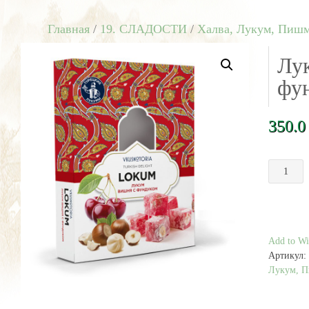
Главная
/
19. СЛАДОСТИ
/
Халва, Лукум, Пиш
Лу
фун
350.
Количест
товара
Лукум
Вишня
с
фундуком
Add to Wis
250
Артикул:
г
Лукум, 