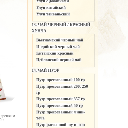
Улун c добавками
Улун китайский
Улун тайваньский
13. ЧАЙ ЧЕРНЫЙ / КРАСНЫЙ
ХУНЧА
Вьетнамский черный чай
Индийский черный чай
Китайский красный
Цейлонский черный чай
14. ЧАЙ ПУЭР
Пуэр прессованный 100 гр
Пуэр прессованный 200, 250
гр
Пуэр прессованный 357 гр
Пуэр прессованный 50 гр
Пуэр прессованный мини-
 грецким
точа
0 г
Пуэр рассыпной шу и шэн