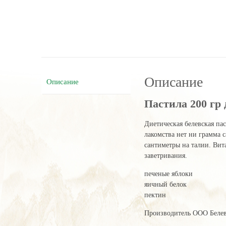
Описание
Описание
Пастила 200 гр
Диетическая белевская па
лакомства нет ни грамма с
сантиметры на талии. Вит
заветривания.
печеные яблоки
яичный белок
пектин
Производитель ООО Белев