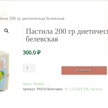
тила 200 гр диетическая белевская
Пастила 200 гр диетичес
белевская
300.0
₽
Количество
В корзину
товара
Пастила
200
Add to Wishlist
гр
Артикул:
PAS10
Категории:
19. СЛАДОСТИ
,
Пастила
диетическая
белевская