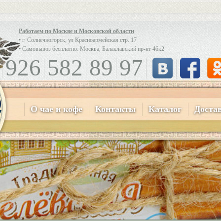
Работаем по Москве и Московской области
• г. Солнечногорск, ул Красноармейская стр. 17
• Самовывоз бесплатно: Москва, Балаклавский пр-кт 46к2
926
582
89
97
О чае и кофе
Контакты
Каталог
Доста