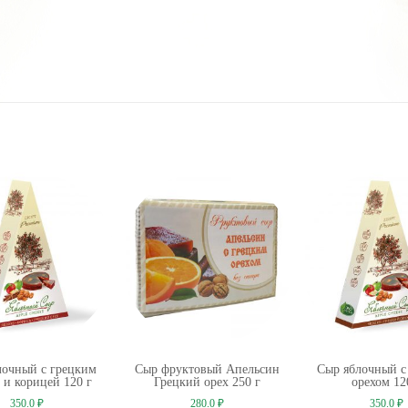
лочный с грецким
Сыр фруктовый Апельсин
Сыр яблочный с
 и корицей 120 г
Грецкий орех 250 г
орехом 12
350.0
₽
280.0
₽
350.0
₽