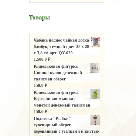
Товары
Чабань поднос чайная доска
бамбук, темный цвет 28 х 28
х 3,8 см арт. QY-020
1,500.0
₽
Кошельковая фигурка
Свинка кулон денежный
талисман оберег
150.0
₽
Кошельковая фигурка
Бережливая мышка с
монетой денежный талисман
150.0
₽
Подвеска "Рыбки"
сувенирный оберег
деревянный с узелками и кистью