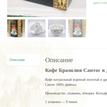
8
дрип-пак
шт
Описание
Описание
Кофе Бразилия Сантос в 
Кофе натуральный жареный молотый в др
Сантос 100% арабика.
Производство, упаковка, обжарка: Коэндф
1 упаковка — 8 чашек.