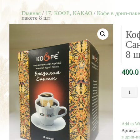
Главная
/
17. КОФЕ, КАКАО
/
Кофе в дрип-паке
пакете 8 шт
Ко
Сан
8 
400.
Количест
товара
Кофе
Бразилия
Сантос
в
Add to Wis
дрип-
Артикул:
пакете
в дрип-па