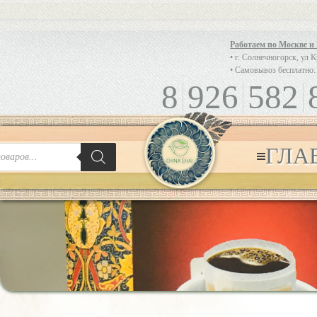
Работаем по Москве и
• г. Солнечногорск, ул 
• Самовывоз бесплатно:
8
926
582
ГЛА