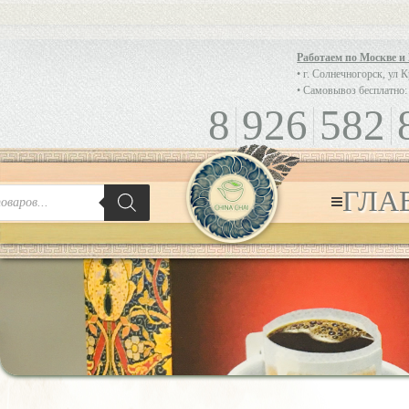
Работаем по Москве и
• г. Солнечногорск, ул 
• Самовывоз бесплатно:
8
926
582
ГЛА