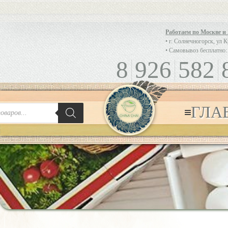
Работаем по Москве и
• г. Солнечногорск, ул 
• Самовывоз бесплатно:
8
926
582
ГЛА