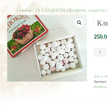
Главная
/
19. СЛАДОСТИ
/
Конфеты, сладости
/
Клю
250.
Количест
товара
Клюква
в
сахаре
125
Add to Wis
г
Артикул:
Конфеты,