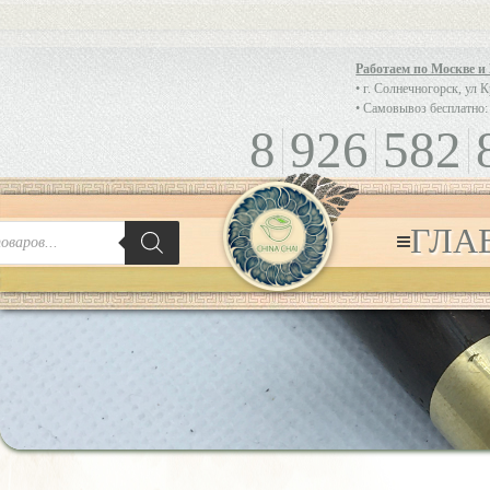
Работаем по Москве и
• г. Солнечногорск, ул 
• Самовывоз бесплатно:
8
926
582
ГЛА