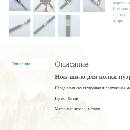
закрутке
церемон
Нож для 
аксессуа
пуэра
Описание
Описание
Нож-шило для колки пуэр
Перед вами самая удобная и популярная м
Пр-во: Китай
Материал: дерево, металл