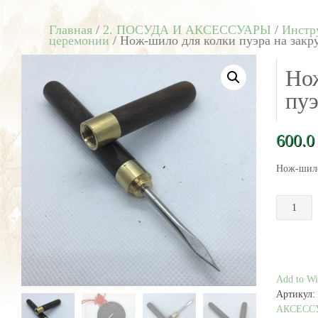
Главная
/
2. ПОСУДА И АКСЕССУАРЫ
/
Инстр
церемонии
/ Нож-шило для колки пуэра на закр
Но
пуэ
600.
Нож-шило
Количест
товара
Нож-
шило
для
колки
Add to Wis
пуэра
Артикул:
на
АКСЕСС