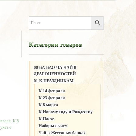
Категории товаров
00 БА БАО ЧА ЧАЙ 8
ДРАГОЦЕННОСТЕЙ
01 К ПРАЗДНИКАМ
К 14 февраля
К 23 февраля
К 8 марта
К Новому году и Рождеству
К Пасхе
евраля
,
К 8
Наборы с чаем
укет с
Чай в Жестяных банках