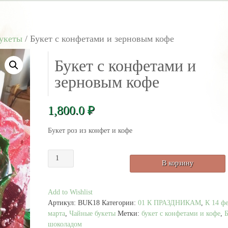
укеты
/ Букет с конфетами и зерновым кофе
Букет с конфетами и
зерновым кофе
1,800.0
₽
Букет роз из конфет и кофе
Количество
В корзину
товара
Букет
с
Add to Wishlist
конфетами
Артикул:
BUK18
Категории:
01 К ПРАЗДНИКАМ
,
К 14 ф
и
марта
,
Чайные букеты
Метки:
букет с конфетами и кофе
,
Б
зерновым
шоколадом