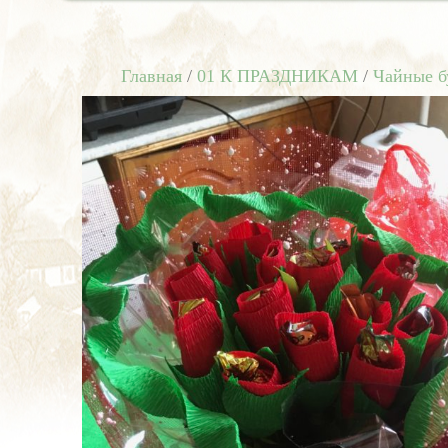
Главная
/
01 К ПРАЗДНИКАМ
/
Чайные б