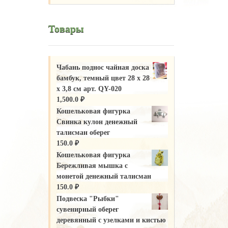
Товары
Чабань поднос чайная доска
бамбук, темный цвет 28 х 28
х 3,8 см арт. QY-020
1,500.0
₽
Кошельковая фигурка
Свинка кулон денежный
талисман оберег
150.0
₽
Кошельковая фигурка
Бережливая мышка с
монетой денежный талисман
150.0
₽
Подвеска "Рыбки"
сувенирный оберег
деревянный с узелками и кистью