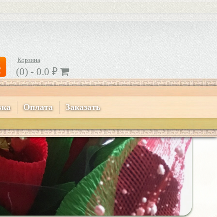
Корзина
(0) -
0.0
₽
вка
Оплата
Заказать