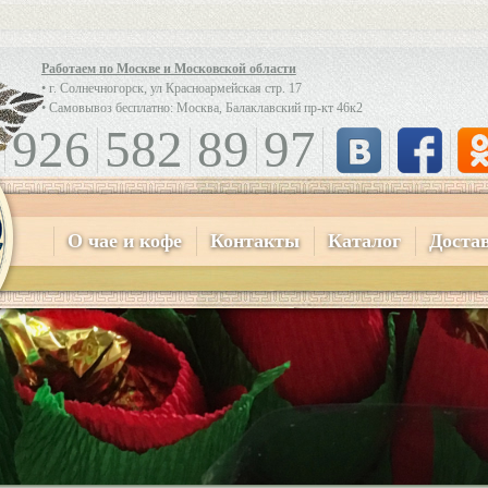
Работаем по Москве и Московской области
• г. Солнечногорск, ул Красноармейская стр. 17
• Самовывоз бесплатно: Москва, Балаклавский пр-кт 46к2
926
582
89
97
О чае и кофе
Контакты
Каталог
Доста