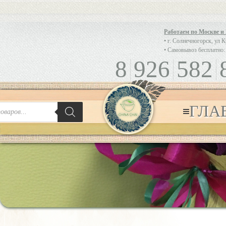
Работаем по Москве и
• г. Солнечногорск, ул 
• Самовывоз бесплатно:
8
926
582
ГЛА