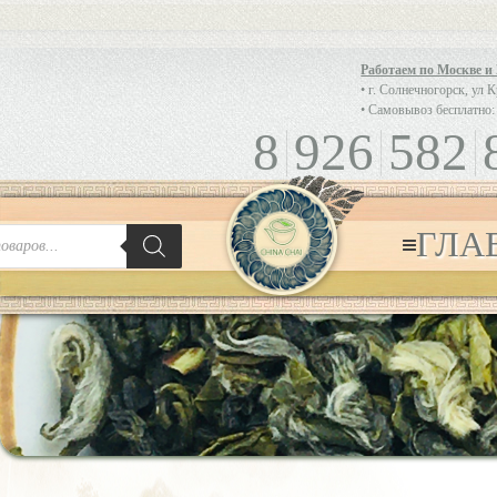
Работаем по Москве и
• г. Солнечногорск, ул 
• Самовывоз бесплатно:
8
926
582
ГЛА