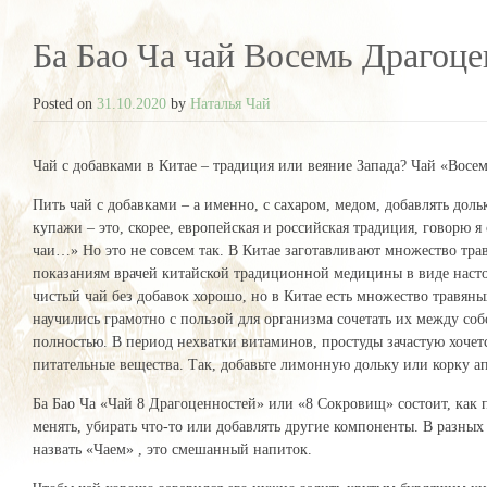
Ба Бао Ча чай Восемь Драгоц
Posted on
31.10.2020
by
Наталья Чай
Чай с добавками в Китае – традиция или веяние Запада? Чай «Восе
Пить чай с добавками – а именно, с сахаром, медом, добавлять доль
купажи – это, скорее, европейская и российская традиция, говорю
чаи…» Но это не совсем так. В Китае заготавливают множество трав
показаниям врачей китайской традиционной медицины в виде настое
чистый чай без добавок хорошо, но в Китае есть множество травян
научились грамотно с пользой для организма сочетать их между со
полностью. В период нехватки витаминов, простуды зачастую хочетс
питательные вещества. Так, добавьте лимонную дольку или корку а
Ба Бао Ча «Чай 8 Драгоценностей» или «8 Сокровищ» состоит, как 
менять, убирать что-то или добавлять другие компоненты. В разных 
назвать «Чаем» , это смешанный напиток.