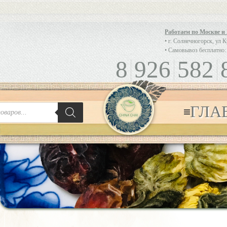
Работаем по Москве и
• г. Солнечногорск, ул 
• Самовывоз бесплатно:
8
926
582
ГЛА