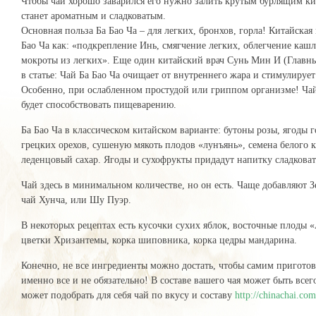
Чтобы чай хорошо заварился его нужно залить крутым бурлящим ки
станет ароматным и сладковатым.
Основная польза Ба Бао Ча – для легких, бронхов, горла! Китайска
Бао Ча как: «подкрепление Инь, смягчение легких, облегчение каш
мокроты из легких». Еще один китайский врач Сунь Мин И (Главны
в статье: Чай Ба Бао Ча очищает от внутреннего жара и стимулируе
Особенно, при ослабленном простудой или гриппом организме! Чай
будет способствовать пищеварению.
Ба Бао Ча в классическом китайском варианте: бутоны розы, ягоды 
грецких орехов, сушеную мякоть плодов «лунъянь», семена белого к
леденцовый сахар. Ягоды и сухофрукты придадут напитку сладкова
Чай здесь в минимальном количестве, но он есть. Чаще добавляют 
чай Хунча, или Шу Пуэр.
В некоторых рецептах есть кусочки сухих яблок, восточные плоды «
цветки Хризантемы, корка шиповника, корка цедры мандарина.
Конечно, не все ингредиенты можно достать, чтобы самим приготов
именно все и не обязательно! В составе вашего чая может быть все
может подобрать для себя чай по вкусу и составу
http://chinachai.com