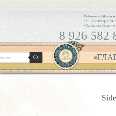
Работаем по Москве и
• г. Солнечногорск, ул 
• Самовывоз бесплатно:
8
926
582
ГЛА
Side