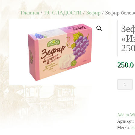
Главная
/
19. СЛАДОСТИ
/
Зефир
/ Зефир белев
Зе
«Из
250
250.
Количест
товара
Зефир
белевски
"Изабелл
виноград
Add to Wis
250
Артикул:
гр
Метки:
З