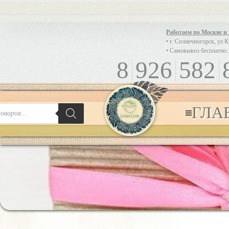
Работаем по Москве и
• г. Солнечногорск, ул 
• Самовывоз бесплатно:
8
926
582
ГЛА