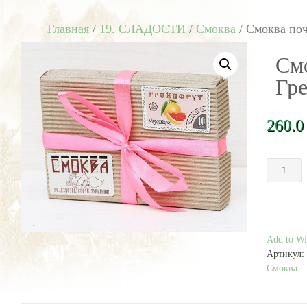
Главная
/
19. СЛАДОСТИ
/
Смоква
/ Смоква поч
См
Гре
260.
Количест
товара
Смоква
почтовая
Грейпфру
160
Add to Wis
г
Артикул:
Смоква