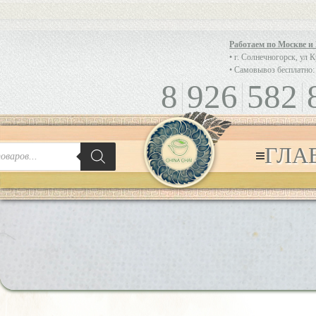
Работаем по Москве и
• г. Солнечногорск, ул 
• Самовывоз бесплатно:
8
926
582
ГЛА