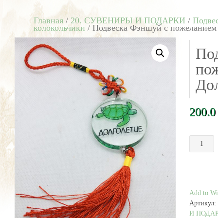
Главная
/
20. СУВЕНИРЫ И ПОДАРКИ
/
Подвес
колокольчики
/ Подвеска Фэншуй с пожеланием
По
по
До
200.
Количест
товара
Подвеска
Фэншуй
с
пожелани
Add to Wis
Долголет
Артикул:
И ПОДА