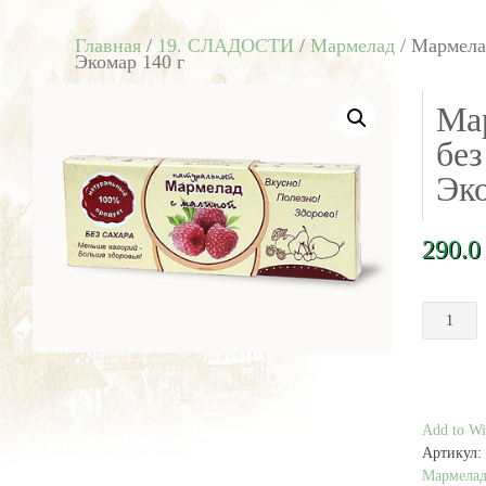
Главная
/
19. СЛАДОСТИ
/
Мармелад
/ Мармела
Экомар 140 г
Ма
без
Эко
290.
Количест
товара
Мармелад
с
малиной
без
Add to Wis
сахара
Артикул:
Коломна
Мармела