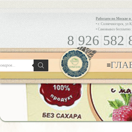
Работаем по Москве и
• г. Солнечногорск, ул 
• Самовывоз бесплатно:
8
926
582
ГЛА