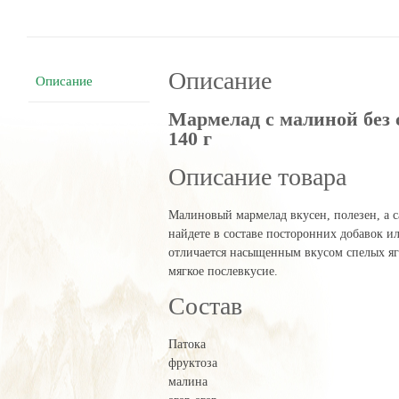
Экомар
140
г
Описание
Описание
Мармелад с малиной без
140 г
Описание товара
Малиновый мармелад вкусен, полезен, а с
найдете в составе посторонних добавок или
отличается насыщенным вкусом спелых яг
мягкое послевкусие.
Состав
Патока
фруктоза
малина