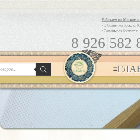
Работаем по Москве и
• г. Солнечногорск, ул 
• Самовывоз бесплатно:
8
926
582
ГЛА