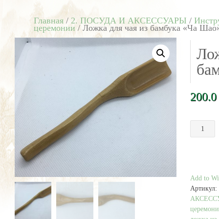
Главная
/
2. ПОСУДА И АКСЕССУАРЫ
/
Инстр
церемонии
/ Ложка для чая из бамбука «Ча Шао
Лож
ба
200.
Количест
товара
Ложка
для
чая
из
Add to Wis
бамбука
Артикул:
"Ча
АКСЕСС
Шао"
церемон