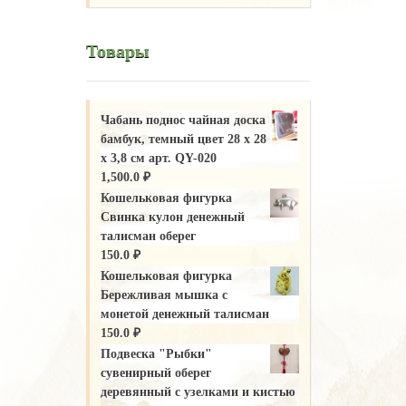
Товары
Чабань поднос чайная доска
бамбук, темный цвет 28 х 28
х 3,8 см арт. QY-020
1,500.0
₽
Кошельковая фигурка
Свинка кулон денежный
талисман оберег
150.0
₽
Кошельковая фигурка
Бережливая мышка с
монетой денежный талисман
150.0
₽
Подвеска "Рыбки"
сувенирный оберег
деревянный с узелками и кистью