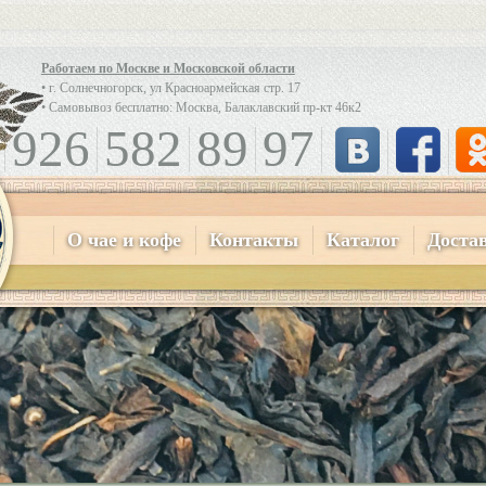
Работаем по Москве и Московской области
• г. Солнечногорск, ул Красноармейская стр. 17
• Самовывоз бесплатно: Москва, Балаклавский пр-кт 46к2
926
582
89
97
О чае и кофе
Контакты
Каталог
Доста