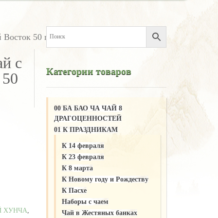
 Восток 50 г
й с
Категории товаров
 50
00 БА БАО ЧА ЧАЙ 8
ДРАГОЦЕННОСТЕЙ
01 К ПРАЗДНИКАМ
К 14 февраля
К 23 февраля
К 8 марта
К Новому году и Рождеству
К Пасхе
Наборы с чаем
Й ХУНЧА
,
Чай в Жестяных банках