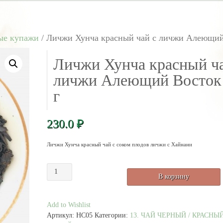
ые купажи
/ Личжи Хунча красный чай с личжи Алеющий
Личжи Хунча красный ча
личжи Алеющий Восток
г
230.0
₽
Личжи Хунча красный чай с соком плодов личжи с Хайнани
Количество
В корзину
товара
Личжи
Хунча
Add to Wishlist
красный
Артикул:
HC05
Категории:
13. ЧАЙ ЧЕРНЫЙ / КРАСНЫ
чай