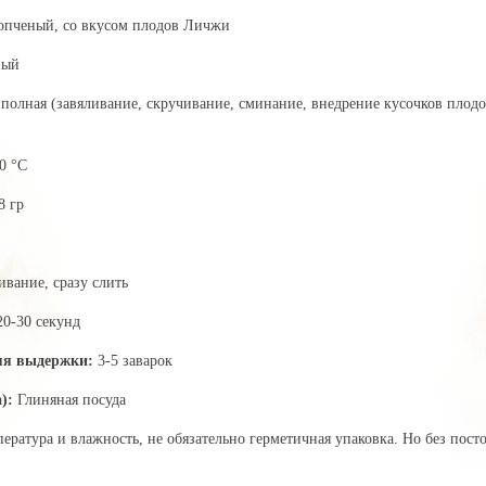
копченый, со вкусом плодов Личжи
ный
полная (завяливание, скручивание, сминание, внедрение кусочков пло
0 °C
8 гр
вание, сразу слить
20-30 секунд
мя выдержки:
3-5 заварок
):
Глиняная посуда
пература и влажность, не обязательно герметичная упаковка. Но без пос