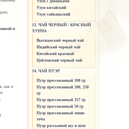
 Хайнань,
Улун c добавками
Улун китайский
дуне,
Улун тайваньский
13. ЧАЙ ЧЕРНЫЙ / КРАСНЫЙ
бавкой и
ХУНЧА
Вьетнамский черный чай
Индийский черный чай
Китайский красный
Цейлонский черный чай
14. ЧАЙ ПУЭР
Пуэр прессованный 100 гр
, как и
Пуэр прессованный 200, 250
 и
гр
,
Пуэр прессованный 357 гр
Пуэр прессованный 50 гр
Пуэр прессованный мини-
я
точа
Пуэр рассыпной шу и шэн