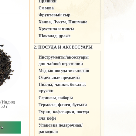
Пряники
Смоква
Фруктовый сыр
Халва, Лукум, Пишмане
Хрустила и чипсы
Шоколад, драже
2. ПОСУДА И АКСЕССУАРЫ
Инструменты/аксессуары
для чайной церемонии
Медная посуда эксклюзив
Отдельные предметы
Пиалы, чашки, бокалы,
кружки
Сервизы, наборы
(Индия)
Термосы, фляги, бутыли
50 г
Турки, кофеварки, посуда
для кофе
Упаковка подарочная/
ТЬ
расходная