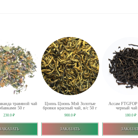
ванда травяной чай
Цзинь Цзюнь Мэй Золотые
Ассам FTGFOP 
обавками 50 г
бровки красный чай, в/c 50 г
черный чай 
230.0
₽
900.0
₽
180.0
₽
ЗАКАЗАТЬ
ЗАКАЗАТЬ
ЗАКАЗА