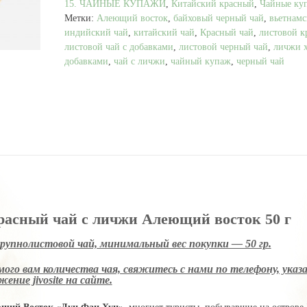
15. ЧАЙНЫЕ КУПАЖИ
,
Китайский красный
,
Чайные ку
с
Метки:
Алеющий восток
,
байховый черный чай
,
вьетнамс
личжи
индийский чай
,
китайский чай
,
Красный чай
,
листовой к
Алеющий
листовой чай с добавками
,
листовой черный чай
,
личжи 
Восток
добавками
,
чай с личжи
,
чайный купаж
,
черный чай
50
г
асный чай с личжи Алеющий восток 50 г
крупнолистовой чай, минимальный вес покупки — 50 гр.
ого вам количества чая, свяжитесь с нами по телефону, указ
ение jivosite
на сайте.