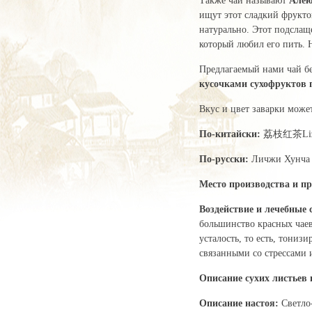
Также чай называют
Алею
ищут этот сладкий фрукто
натурально. Этот подслащ
который любил его пить. Н
Предлагаемый нами чай бе
кусочками сухофруктов 
Вкус и цвет заварки може
По-китайски:
荔枝红茶Lizh
По-русски:
Личжи Хунча 
Место производства и пр
Воздействие и лечебные
большинство красных чаев
усталость, то есть, тониз
связанными со стрессами 
Описание сухих листьев 
Описание настоя:
Светло