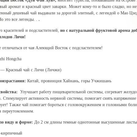
щий Восток «Дун Фан Хун»,
многиет туристы, побывавшие на острове
вый аромат и красный цвет заварки. Может кому-то и было сладко, но не
енный дешевый чай выдавали за дорогой элитный, с легендой о Мао Цзе
о это все легенды. .
.
з красителей и подсластителей,
но с натуральной фруктовой арома до
плодов Личи!
т отличаться от чая Алеющий Восток с подсластителем!
i Hongcha
— Красный чай с Личи (Личжи)
оизрастания:
Китай, провинция Хайнань, горы Учжишань
 свойства:
Улучшает работу пищеварительной системы, согревает желудок
. Стимулирует активность нервной системы, помогает снять напряжение
ирует! Также чай помогает бороться с головокружением и головными боли
и переутомлением.
по виду и форме:
До 2 см длины темные однотонные высушенные листь
-кирпичный