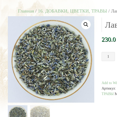
Главная
/
16. ДОБАВКИ, ЦВЕТКИ, ТРАВЫ
/ Ла
Лав
230.
Количест
товара
Лаванда
цветки
50
г
Add to Wis
Артикул:
ТРАВЫ
М