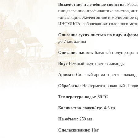
Воздействие и лечебные свойства:
Рассл
пищеварению, профилактика глистов, ант
-ингаляции. Желчегонное и мочегонное ср
ИНСУЛЬТА, заболеваниях головного мозга
Описание сухих листьев по виду и фор
до 7 мм длины
Описание настоя:
Бледный полупрозрач
Вкус
:Нежный вкус цветов лаванды
Аромат:
Сильный аромат цветков лаванд
Обработка:
Не ферментированный. Подвя
Температура воды:
80 °C
Количество ложек/ гр:
4-6 гр
На объем:
250 мл
Ополаскивание:
Нет