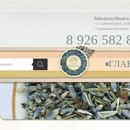
Работаем по Москве и
• г. Солнечногорск, ул 
• Самовывоз бесплатно:
8
926
582
ГЛА