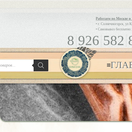
Работаем по Москве и
• г. Солнечногорск, ул 
• Самовывоз бесплатно:
8
926
582
ГЛА