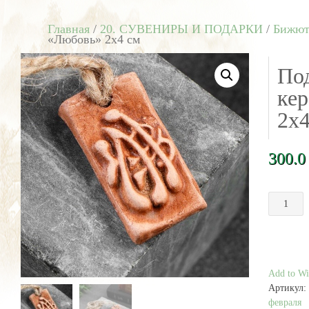
Главная
/
20. СУВЕНИРЫ И ПОДАРКИ
/
Бижют
«Любовь» 2х4 см
Под
ке
2х4
300.
Количест
товара
Подвеска
оберег
из
керамики
Add to Wis
"Любовь"
Артикул:
2х4
февраля