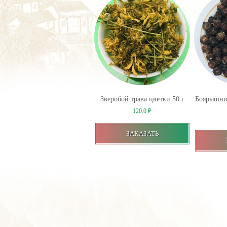
Зверобой трава цветки 50 г
Боярышни
120.0
₽
ЗАКАЗАТЬ