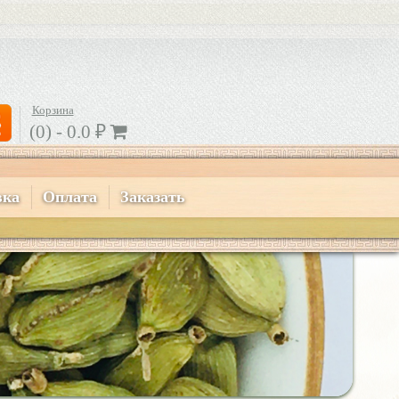
Корзина
(0) -
0.0
₽
вка
Оплата
Заказать