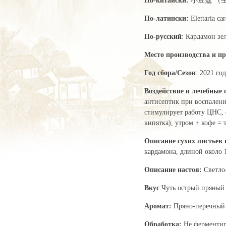
По-китайски:
小豆蔻 （生的
По-латински:
Elettaria 
По-русский
: Кардамон зе
Место производства и пр
Год сбора/Сезон
: 2021 год
Воздействие и лечебные 
антисептик при воспалени
стимулирует работу ЦНС, с
кипятка), утром + кофе =
Описание сухих листьев 
кардамона, длиной около 
Описание настоя:
Светло
Вкус
:Чуть острый пряный
Аромат:
Пряно-перечный
Обработка:
Не ферментир