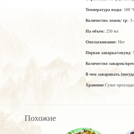
Температура воды:
100 °
Количество ложек/ гр:
3-
На объем:
250 мл
Ополаскивание:
Нет
Первая заварка/секунд:
Количество заварок/вре
В чем заваривать (посуда
Хранение
:Сухое прохладн
Похожие