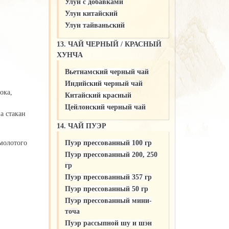
Улун c добавками
Улун китайский
Улун тайваньский
13. ЧАЙ ЧЕРНЫЙ / КРАСНЫЙ
ХУНЧА
Вьетнамский черный чай
Индийский черный чай
ока,
Китайский красный
Цейлонский черный чай
а стакан
14. ЧАЙ ПУЭР
молотого
Пуэр прессованный 100 гр
Пуэр прессованный 200, 250
гр
Пуэр прессованный 357 гр
Пуэр прессованный 50 гр
Пуэр прессованный мини-
точа
Пуэр рассыпной шу и шэн