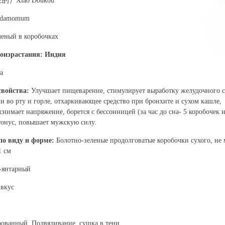
）Xiao Doukou
cardamomum
леный в коробочках
оизрастания:
Индия
а
свойства:
Улучшает пищеварение, стимулирует выработку желудочного с
и во рту и горле, отхаркивающее средство при бронхите и сухом кашле,
нимает напряжение, борется с бессонницей (за час до сна- 5 коробочек н
 тонус, повышает мужскую силу.
по виду и форме:
Болотно-зеленые продолговатые коробочки сухого, не 
1 см
-янтарный
 вкус
ованный. Подвяливание, сушка в тени