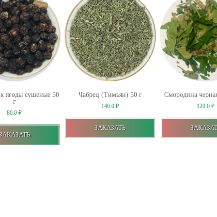
к ягоды сушеные 50
Чабрец (Тимьян) 50 г
Смородина черная
г
140.0
₽
120.0
₽
80.0
₽
ЗАКАЗАТЬ
ЗАКАЗА
ЗАКАЗАТЬ