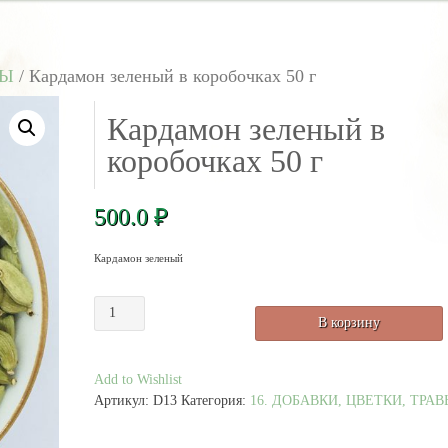
ВЫ
/ Кардамон зеленый в коробочках 50 г
Кардамон зеленый в
коробочках 50 г
500.0
₽
Кардамон зеленый
Количество
В корзину
товара
Кардамон
зеленый
Add to Wishlist
в
Артикул:
D13
Категория:
16. ДОБАВКИ, ЦВЕТКИ, ТРА
коробочках
50