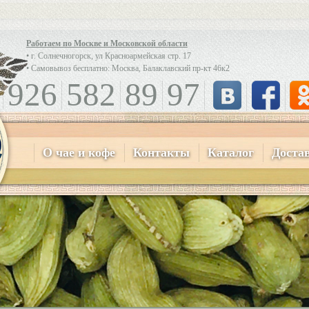
Работаем по Москве и Московской области
• г. Солнечногорск, ул Красноармейская стр. 17
• Самовывоз бесплатно: Москва, Балаклавский пр-кт 46к2
926
582
89
97
О чае и кофе
Контакты
Каталог
Доста