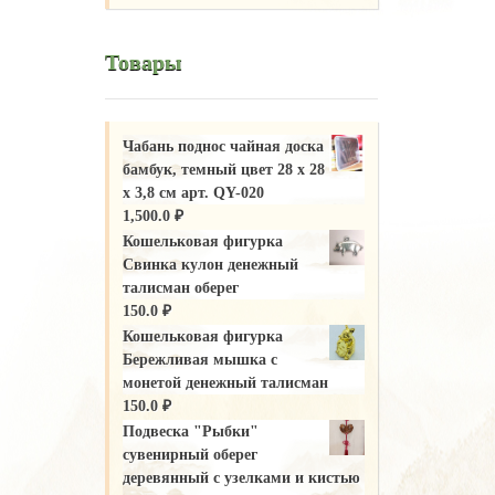
Товары
Чабань поднос чайная доска
бамбук, темный цвет 28 х 28
х 3,8 см арт. QY-020
1,500.0
₽
Кошельковая фигурка
Свинка кулон денежный
талисман оберег
150.0
₽
Кошельковая фигурка
Бережливая мышка с
монетой денежный талисман
150.0
₽
Подвеска "Рыбки"
сувенирный оберег
деревянный с узелками и кистью