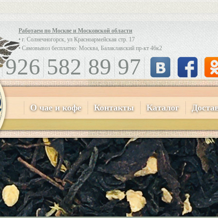
Работаем по Москве и Московской области
• г. Солнечногорск, ул Красноармейская стр. 17
• Самовывоз бесплатно: Москва, Балаклавский пр-кт 46к2
926
582
89
97
О чае и кофе
Контакты
Каталог
Доста