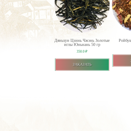
Дяньхун Цзинь Чжэнь Золотые
Ройбуш
иглы Юньнань 50 гр
350.0
₽
ЗАКАЗАТЬ