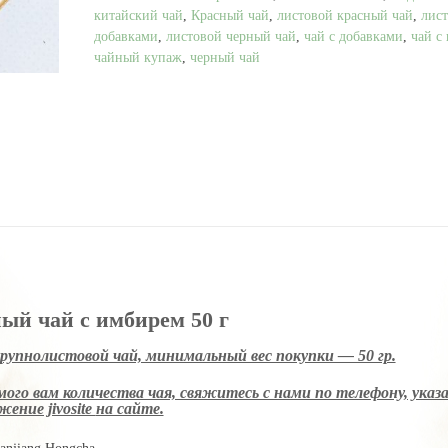
50
китайский чай
,
Красный чай
,
листовой красный чай
,
лист
г
добавками
,
листовой черный чай
,
чай с добавками
,
чай с
чайный купаж
,
черный чай
й чай с имбирем 50 г
крупнолистовой чай, минимальный вес покупки — 50 гр.
ого вам количества чая, свяжитесь с нами по телефону, указ
ение jivosite
на сайте.