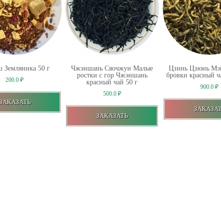
 Земляника 50 г
Чжэншань Сяочжун Малые
Цзинь Цзюнь Мэ
ростки с гор Чжэншань
бровки красный ча
200.0
₽
красный чай 50 г
900.0
₽
500.0
₽
ЗАКАЗАТЬ
ЗАКАЗА
ЗАКАЗАТЬ