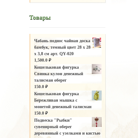
Товары
Чабань поднос чайная доска
бамбук, темный цвет 28 х 28
х 3,8 см арт. QY-020
1,500.0
₽
Кошельковая фигурка
Свинка кулон денежный
талисман оберег
150.0
₽
Кошельковая фигурка
Бережливая мышка с
монетой денежный талисман
150.0
₽
Подвеска "Рыбки"
сувенирный оберег
деревянный с узелками и кистью