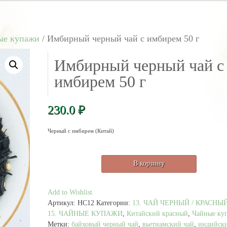
ые купажи
/ Имбирный черный чай с имбирем 50 г
Имбирный черный чай с
имбирем 50 г
230.0
₽
Черный с имбирем (Китай)
Количество
В корзину
товара
Имбирный
черный
Add to Wishlist
чай
Артикул:
HC12
Категории:
13. ЧАЙ ЧЕРНЫЙ / КРАСНЫ
с
15. ЧАЙНЫЕ КУПАЖИ
,
Китайский красный
,
Чайные ку
имбирем
Метки:
байховый черный чай
,
вьетнамский чай
,
индийск