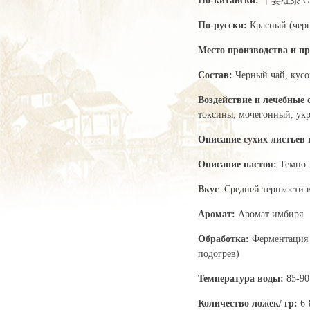
По-китайски:
干姜红茶 Gan
По-русски:
Красный (черн
Место производства и пр
Состав:
Черный чай, кус
Воздействие и лечебные
токсины, мочегонный, укр
Описание сухих листьев 
Описание настоя:
Темно
Вкус
: Средней терпкости 
Аромат:
Аромат имбиря
Обработка:
Ферментация 
подогрев)
Температура воды:
85-90
Количество ложек/ гр:
6-