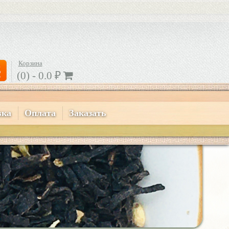
Корзина
(0) -
0.0
₽
вка
Оплата
Заказать