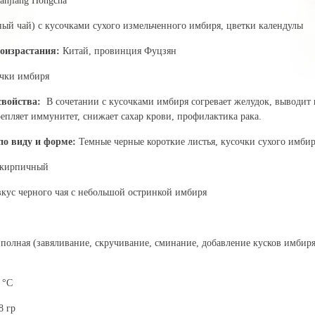
jiang Hongcha
ый чай) с кусочками сухого измельченного имбиря, цветки календулы
оизрастания:
Китай, провинция Фуцзян
очки имбиря
 свойства:
В сочетании с кусочками имбиря согревает желудок, выводит
епляет иммунитет, снижает сахар крови, профилактика рака.
по виду и форме:
Темные черные короткие листья, кусочки сухого имбир
-кирпичный
вкус черного чая с небольшой остринкой имбиря
полная (завяливание, скручивание, сминание, добавление кусков имбир
 °C
8 гр