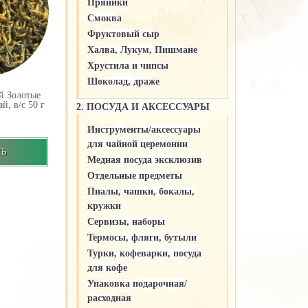
Пряники
Смоква
Фруктовый сыр
Халва, Лукум, Пишмане
Хрустила и чипсы
Шоколад, драже
й Золотые
й, в/c 50 г
2. ПОСУДА И АКСЕССУАРЫ
Инструменты/аксессуары
для чайной церемонии
ТЬ
Медная посуда эксклюзив
Отдельные предметы
Пиалы, чашки, бокалы,
кружки
Сервизы, наборы
Термосы, фляги, бутыли
Турки, кофеварки, посуда
для кофе
Упаковка подарочная/
расходная