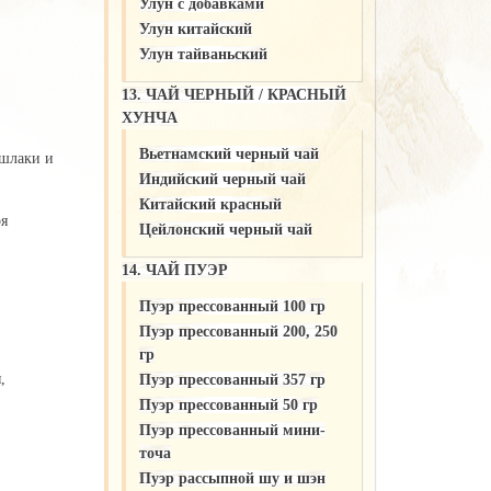
Улун c добавками
Улун китайский
Улун тайваньский
13. ЧАЙ ЧЕРНЫЙ / КРАСНЫЙ
ХУНЧА
Вьетнамский черный чай
 шлаки и
Индийский черный чай
Китайский красный
я
Цейлонский черный чай
14. ЧАЙ ПУЭР
Пуэр прессованный 100 гр
Пуэр прессованный 200, 250
гр
я,
Пуэр прессованный 357 гр
Пуэр прессованный 50 гр
Пуэр прессованный мини-
точа
Пуэр рассыпной шу и шэн