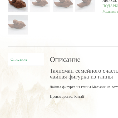
Артикул:
корне
ПОДАРК
лотоса
Мальчик 
чайная
фигурка
из
глины
Описание
Описание
Талисман семейного счаст
чайная фигурка из глины
Чайная фигурка из глины Мальчик на лото
Производство: Китай