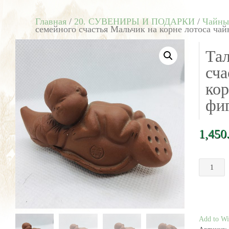
Главная
/
20. СУВЕНИРЫ И ПОДАРКИ
/
Чайны
семейного счастья Мальчик на корне лотоса чай
Та
сча
кор
фиг
1,450
Количест
товара
Талисман
семейног
счастья
Мальчик
Add to Wis
на