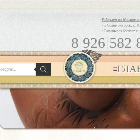
Работаем по Москве и
• г. Солнечногорск, ул 
• Самовывоз бесплатно:
8
926
582
ГЛА