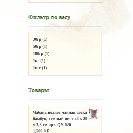
Фильтр по весу
30гр
(1)
50гр
(1)
100гр
(1)
1кг
(1)
1шт
(1)
Товары
Чабань поднос чайная доска
бамбук, темный цвет 28 х 28
х 3,8 см арт. QY-020
1,500.0
₽