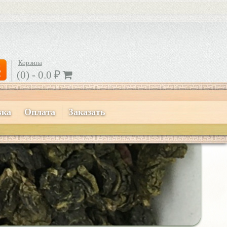
Корзина
(0) -
0.0
₽
вка
Оплата
Заказать