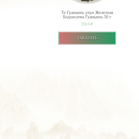
Те Гуаньинь улун Железная
Бодхисатва Гуаньинь 50 г
250.0
₽
ЗАКАЗАТЬ