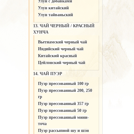
Улун c добавками
Улун китайский
Улун тайваньский
13. ЧАЙ ЧЕРНЫЙ / КРАСНЫЙ
ХУНЧА
Вьетнамский черный чай
Индийский черный чай
Китайский красный
Цейлонский черный чай
14. ЧАЙ ПУЭР
Пуэр прессованный 100 гр
Пуэр прессованный 200, 250
гр
Пуэр прессованный 357 гр
Пуэр прессованный 50 гр
Пуэр прессованный мини-
точа
Пуэр рассыпной шу и шэн