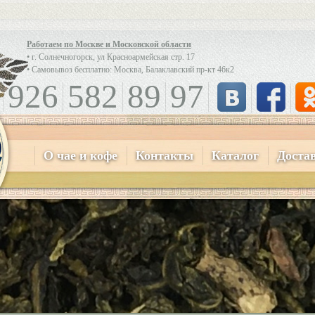
Работаем по Москве и Московской области
• г. Солнечногорск, ул Красноармейская стр. 17
• Самовывоз бесплатно: Москва, Балаклавский пр-кт 46к2
926
582
89
97
О чае и кофе
Контакты
Каталог
Доста