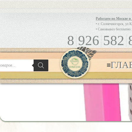
Работаем по Москве и
• г. Солнечногорск, ул 
• Самовывоз бесплатно:
8
926
582
ГЛА