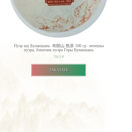
Пуэр шу Буланшань 布朗山 熟茶 100 гр лепешка
пуэра, блинчик пуэра Горы Буланшань
700.0
₽
ЗАКАЗАТЬ