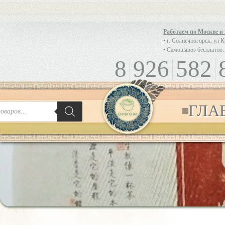
Работаем по Москве и
• г. Солнечногорск, ул 
• Самовывоз бесплатно:
8
926
582
ГЛА