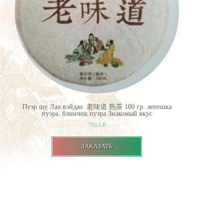
Пуэр шу Лао вэйдао 老味道 熟茶 100 гр лепешка
пуэра, блинчик пуэра Знакомый вкус
700.0
₽
ЗАКАЗАТЬ