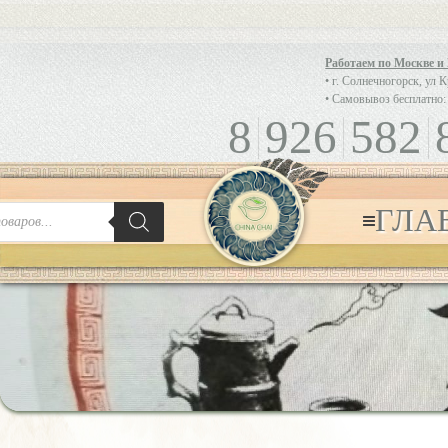
Работаем по Москве и
• г. Солнечногорск, ул 
• Самовывоз бесплатно:
8
926
582
ГЛА