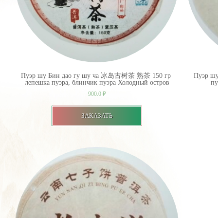
Пуэр шу Бин дао гу шу ча 冰岛古树茶 熟茶 150 гр
Пуэр ш
лепешка пуэра, блинчик пуэра Холодный остров
пу
900.0
₽
ЗАКАЗАТЬ