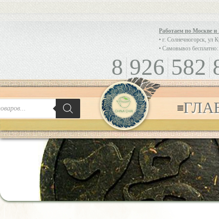
Работаем по Москве и
• г. Солнечногорск, ул 
• Самовывоз бесплатно:
8
926
582
ГЛА