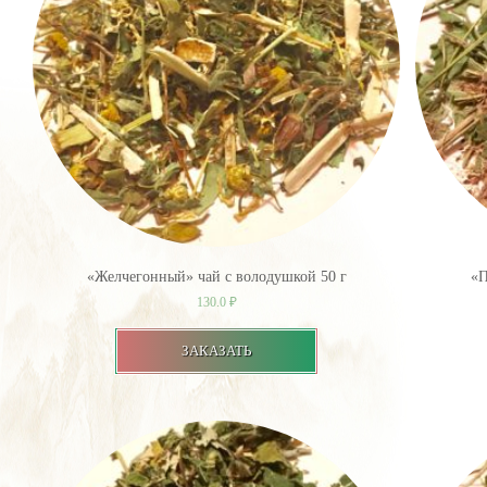
«Желчегонный» чай с володушкой 50 г
«П
130.0
₽
ЗАКАЗАТЬ