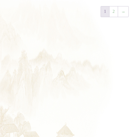
1
2
→