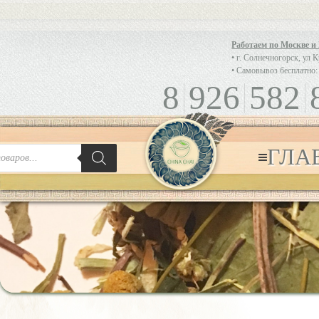
Работаем по Москве и
• г. Солнечногорск, ул 
• Самовывоз бесплатно:
8
926
582
ГЛА