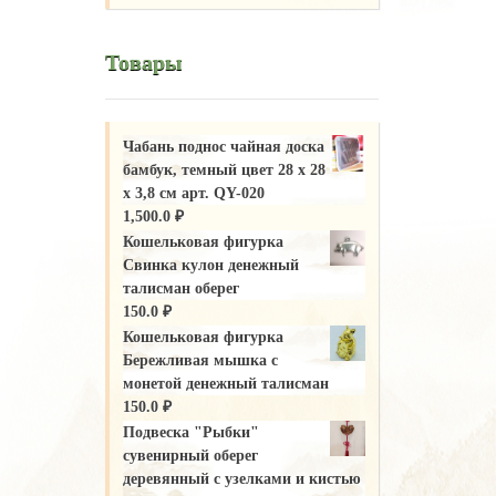
Товары
Чабань поднос чайная доска
бамбук, темный цвет 28 х 28
х 3,8 см арт. QY-020
1,500.0
₽
Кошельковая фигурка
Свинка кулон денежный
талисман оберег
150.0
₽
Кошельковая фигурка
Бережливая мышка с
монетой денежный талисман
150.0
₽
Подвеска "Рыбки"
сувенирный оберег
деревянный с узелками и кистью