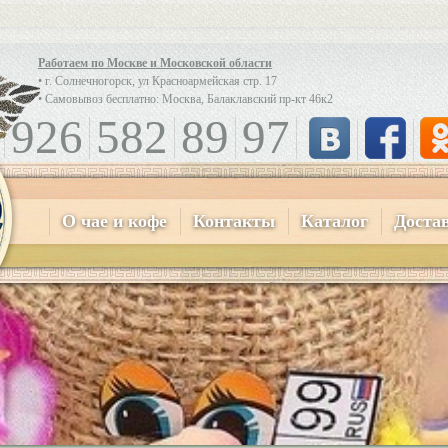
Работаем по Москве и Московской области
• г. Солнечногорск, ул Красноармейская стр. 17
• Самовывоз бесплатно: Москва, Балаклавский пр-кт 46к2
926
582
89
97
О чае и кофе
Контакты
Каталог
Доста