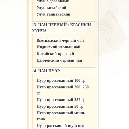
Улун c добавками
Улун китайский
Улун тайваньский
13. ЧАЙ ЧЕРНЫЙ / КРАСНЫЙ
ХУНЧА
Вьетнамский черный чай
Индийский черный чай
Китайский красный
Цейлонский черный чай
14. ЧАЙ ПУЭР
Пуэр прессованный 100 гр
Пуэр прессованный 200, 250
гр
Пуэр прессованный 357 гр
Пуэр прессованный 50 гр
Пуэр прессованный мини-
точа
Пуэр рассыпной шу и шэн