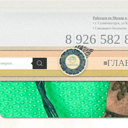
Работаем по Москве и
• г. Солнечногорск, ул 
• Самовывоз бесплатно:
8
926
582
ГЛА