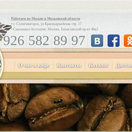
Работаем по Москве и Московской области
• г. Солнечногорск, ул Красноармейская стр. 17
• Самовывоз бесплатно: Москва, Балаклавский пр-кт 46к2
926
582
89
97
О чае и кофе
Контакты
Каталог
Доста