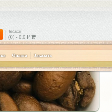
Корзина
(0) -
0.0
₽
вка
Оплата
Заказать