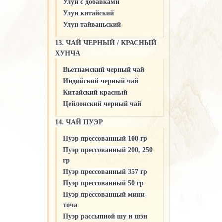
Улун c добавками
Улун китайский
Улун тайваньский
13. ЧАЙ ЧЕРНЫЙ / КРАСНЫЙ
ХУНЧА
Вьетнамский черный чай
Индийский черный чай
Китайский красный
Цейлонский черный чай
14. ЧАЙ ПУЭР
Пуэр прессованный 100 гр
Пуэр прессованный 200, 250
гр
Пуэр прессованный 357 гр
Пуэр прессованный 50 гр
Пуэр прессованный мини-
точа
Пуэр рассыпной шу и шэн