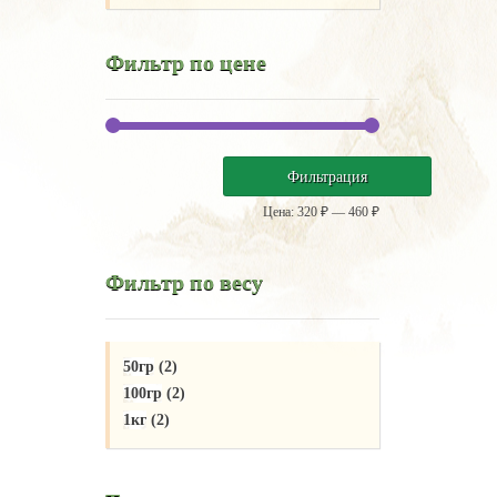
Фильтр по цене
Минимальная
Максимальная
Фильтрация
цена
цена
Цена:
320 ₽
—
460 ₽
Фильтр по весу
50гр
(2)
100гр
(2)
1кг
(2)