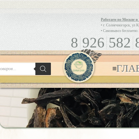
Работаем по Москве и
• г. Солнечногорск, ул 
• Самовывоз бесплатно:
8
926
582
ГЛА