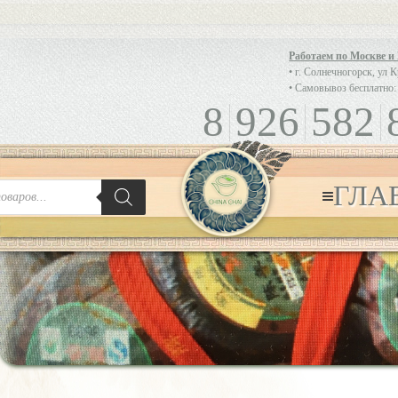
Работаем по Москве и
• г. Солнечногорск, ул 
• Самовывоз бесплатно:
8
926
582
ГЛА