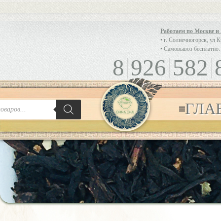
Работаем по Москве и
• г. Солнечногорск, ул 
• Самовывоз бесплатно:
8
926
582
ГЛА