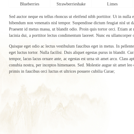
Blueberries
Strawberrieshake
Limes
Sed auctor neque eu tellus rhoncus ut eleifend nibh porttitor. Ut in nulla
bibendum non venenatis nisl tempor. Suspendisse dictum feugiat nisl ut da
Praesent id metus massa, ut blandit odio. Proin quis tortor orci. Etiam at
lacinia dui, a porttitor lectus condimentum laoreet. Nunc eu ullamcorper o
Quisque eget odio ac lectus vestibulum faucibus eget in metus. In pellente
eget luctus tortor. Nulla facilisi. Duis aliquet egestas purus in blandit. Cur
tempor, lacus lacus ornare ante, ac egestas est urna sit amet arcu. Class apt
conubia nostra, per inceptos himenaeos. Sed. Molestie augue sit amet leo
primis in faucibus orci luctus et ultrices posuere cubilia Curae;