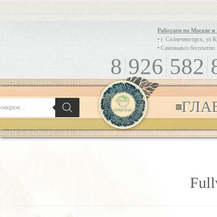
Работаем по Москве и
• г. Солнечногорск, ул 
• Самовывоз бесплатно:
8
926
582
ГЛА
Full